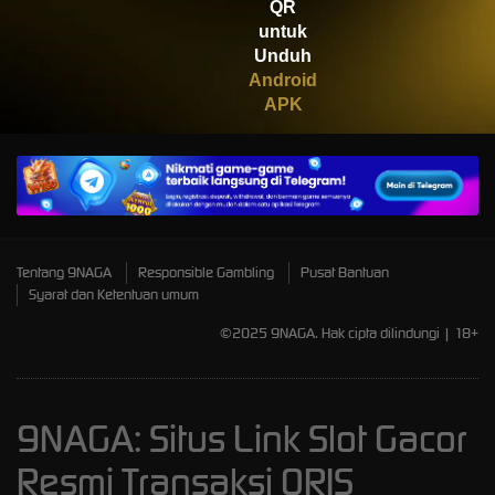
QR
Gates of Olympus 1000
untuk
Unduh
Android
APK
Tentang 9NAGA
Responsible Gambling
Pusat Bantuan
Syarat dan Ketentuan umum
©2025 9NAGA. Hak cipta dilindungi | 18+
9NAGA: Situs Link Slot Gacor
Resmi Transaksi QRIS