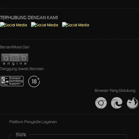
TERHUBUNG DENGAN KAMI
Bersertifikasi Dari
Tanggung Jawab Bermain
Browser Yang Didukung
Platform Penyedia Layanan
Slots