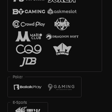
Poker
E-Sports