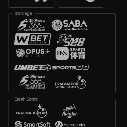
Olahraga
Crash Game