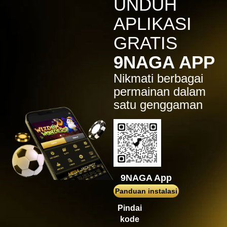
UNDUH
memecan****9
APLIKASI
IDR
1,706,000.00
Gates of Olympus Super
GRATIS
Scatter
9NAGA APP
bucintr****a
IDR
1,600,000.00
Nikmati berbagai
Gates of Olympus 1000
permainan dalam
gunaep****4
satu genggaman
IDR
1,542,600.00
Gates of Olympus 1000
mahy****3
IDR
1,378,200.00
Gates of Olympus™
superad****8
9NAGA App
IDR
1,281,500.00
Gates of Olympus Super
Panduan instalasi
Scatter
Pindai
ab****6
kode
IDR
1,230,400.00