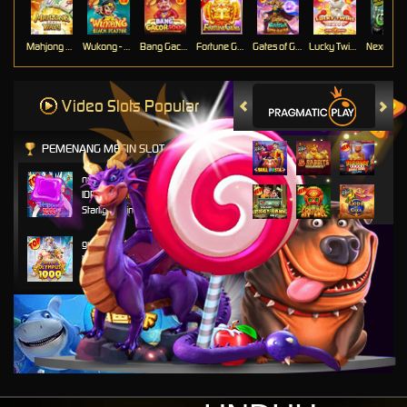
Mahjong Ways
Wukong - Black Scatter
Bang Gacor 1000
Fortune Gems
Gates of Gatot Kaca Super Scatter
Lucky Twins Nexus
Video Slots Popular
PEMENANG MESIN SLOT
nuh****a
IDR
3,534,000.00
Starlight Princess™ 1000
gunaep****4
IDR
3,231,150.00
Gates of Olympus 1000
gunaep****4
IDR
2,197,500.00
Gates of Olympus 1000
mahy****3
IDR
1,826,100.00
Gates of Olympus™