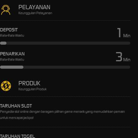
PELAYANAN
Keunggulan Pelayanan
1
DEPOSIT
Min
Rata-Rata Waktu
3
PENARIKAN
Min
Rata-Rata Waktu
PRODUK
Keunggulan Produk
TARUHAN SLOT
Penyedia slot online dengan beragam pilihan game menarik yang memudahkan pemain
untuk mencapai jackpot
TARUHAN TOGEL