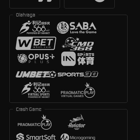
Olahraga
Crash Game