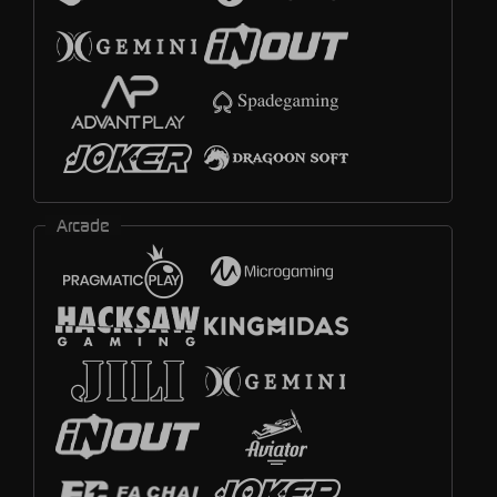
Arcade