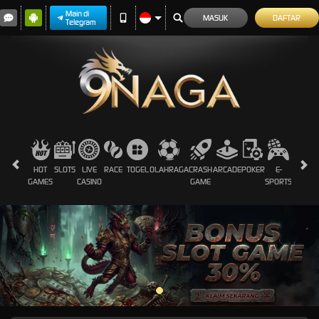
Main di
MASUK
DAFTAR
Telegram
HOT
SLOTS
LIVE
RACE
TOGEL
OLAHRAGA
CRASH
ARCADE
POKER
E-
PROMO
GAMES
CASINO
GAME
SPORTS