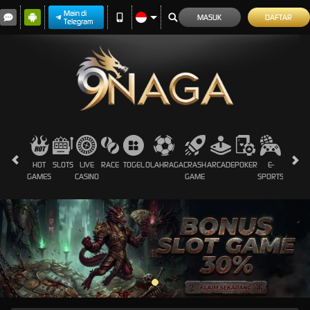
Main di
MASUK
DAFTAR
Telegram
HOT
SLOTS
LIVE
RACE
TOGEL
OLAHRAGA
CRASH
ARCADE
POKER
E-
PROMO
GAMES
CASINO
GAME
SPORTS