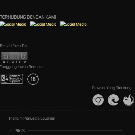
TERHUBUNG DENGAN KAMI
Bersertifikasi Dari
Tanggung Jawab Bermain
Browser Yang Didukung
Platform Penyedia Layanan
Slots