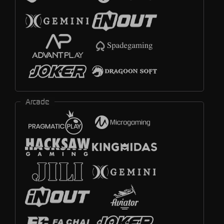
Arcade