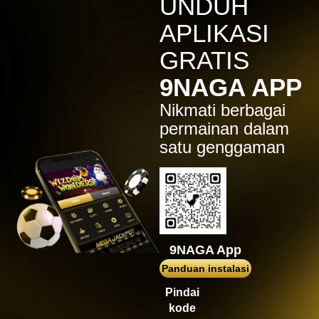
UNDUH
memecan****9
APLIKASI
IDR
1,706,000.00
Gates of Olympus Super
GRATIS
Scatter
9NAGA APP
bucintr****a
IDR
1,600,000.00
Nikmati berbagai
Gates of Olympus 1000
permainan dalam
gunaep****4
satu genggaman
IDR
1,542,600.00
Gates of Olympus 1000
mahy****3
IDR
1,378,200.00
Gates of Olympus™
superad****8
9NAGA App
IDR
1,281,500.00
Gates of Olympus Super
Panduan instalasi
Scatter
Pindai
ab****6
kode
IDR
1,230,400.00