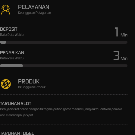
PELAYANAN
Keunggulan Pelayanan
1
DEPOSIT
Min
Rata-Rata Waktu
3
PENARIKAN
Min
Rata-Rata Waktu
PRODUK
Keunggulan Produk
TARUHAN SLOT
Penyedia slot online dengan beragam pilihan game menarik yang memudahkan pemain
untuk mencapai jackpot
TARUHAN TOGEL