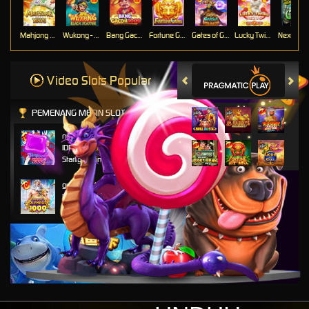
Mahjong Ways
Wukong - Black Scatter
Bang Gacor 1000
Fortune Gems
Gates of Gatot Kaca Super Scatter
Lucky Twins Nexus
Video Slots Popular
PEMENANG MESIN SLOT
nuh****a
IDR
3,534,000.00
Starlight Princess™ 1000
gunaep****4
IDR
3,231,150.00
Gates of Olympus 1000
gunaep****4
IDR
2,197,500.00
Gates of Olympus 1000
mahy****3
IDR
1,826,100.00
Gates of Olympus™