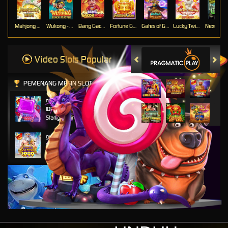
Mahjong Ways
Wukong - Black Scatter
Bang Gacor 1000
Fortune Gems
Gates of Gatot Kaca Super Scatter
Lucky Twins Nexus
Video Slots Popular
PEMENANG MESIN SLOT
nuh****a
IDR
3,534,000.00
Starlight Princess™ 1000
gunaep****4
IDR
3,231,150.00
Gates of Olympus 1000
gunaep****4
IDR
2,197,500.00
Gates of Olympus 1000
mahy****3
IDR
1,826,100.00
Gates of Olympus™