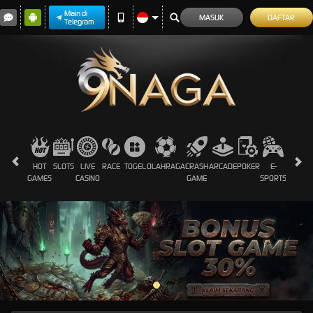
Main di
MASUK
DAFTAR
Telegram
HOT
SLOTS
LIVE
RACE
TOGEL
OLAHRAGA
CRASH
ARCADE
POKER
E-
PROMO
GAMES
CASINO
GAME
SPORTS