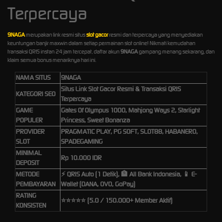
Terpercaya
9NAGA
merupakan link resmi situs
slot gacor
resmi dan terpercaya yang menyediakan
keuntungan banjir maxwin dalam setiap permainan slot online! Nikmati kemudahan
transaksi QRIS instan 24 jam tercepat, daftar akun
9NAGA
gampang menang sekarang, dan
klaim semua bonus menariknya hari ini.
NAMA SITUS
9NAGA
Situs Link Slot Gacor Resmi & Transaksi QRIS
KATEGORI SEO
Terpercaya
GAME
Gates Of Olympus 1000, Mahjong Ways 2, Starlight
POPULER
Princess, Sweet Bonanza
PROVIDER
PRAGMATIC PLAY, PG SOFT, SLOT88, HABANERO,
SLOT
SPADEGAMING
MINIMAL
Rp 10.000 IDR
DEPOSIT
METODE
⚡ QRIS Auto (1 Detik), 🏦 All Bank Indonesia, 📱 E-
PEMBAYARAN
Wallet (DANA, OVO, GoPay)
RATING
⭐⭐⭐⭐⭐ (5.0 / 150.000+ Member Aktif)
KONSISTEN