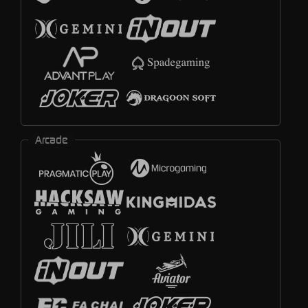
Arcade