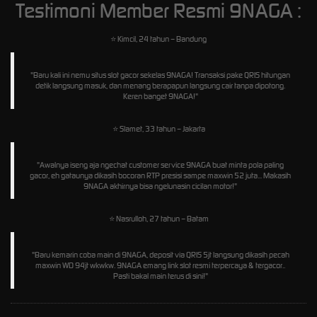
Testimoni Member Resmi 9NAGA :
⭐️ Kimcil, 24 tahun – Bandung
"Baru kali ini nemu situs slot gacor sekelas 9NAGA! Transaksi pake QRIS hitungan
detik langsung masuk, dan menang berapapun langsung cair tanpa dipotong.
Keren banget 9NAGA!"
⭐️ Slamet, 33 tahun – Jakarta
"Awalnya iseng aja ngechat customer service 9NAGA buat minta pola paling
gacor, eh gataunya dikasih bocoran RTP presisi sampe maxwin 52 juta... Makasih
9NAGA akhirnya bisa ngelunasin cicilan motor!"
⭐️ Nasrulloh, 27 tahun – Batam
"Baru kemarin coba main di 9NAGA, deposit via QRIS 5jt langsung dikasih pecah
maxwin WD 94jt wkwkw. 9NAGA emang link slot resmi terpercaya & tergacor..
Pasti bakal main terus di sini!"