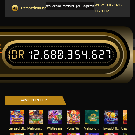
Sel, 29-Jul-2026
 to 9NAGA Situs Link Slot Gacor Resmi Transaksi QRIS Terpercaya di Indonesia yang berani mem
Pemberitahuan
13.21.02
IDR
12,680,354,627
T
GAME POPULER
Gates of Olympus Super Scatter
Mahjong Wins 3 – Black Scatter
Wild Beans
Poker Win
Mahjong Ways 2
Tokyo Drift Nitro