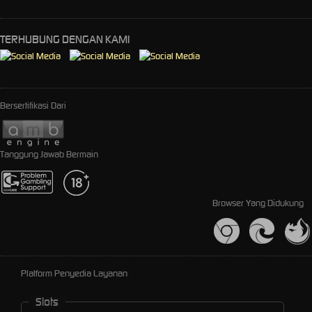
TERHUBUNG DENGAN KAMI
Bersertifikasi Dari
Tanggung Jawab Bermain
Browser Yang Didukung
Platform Penyedia Layanan
Slots