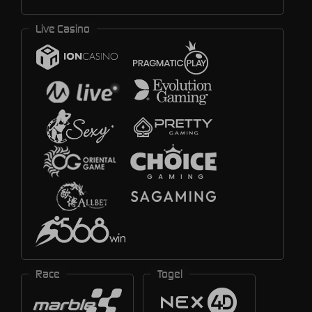
Live Casino
Race
Togel