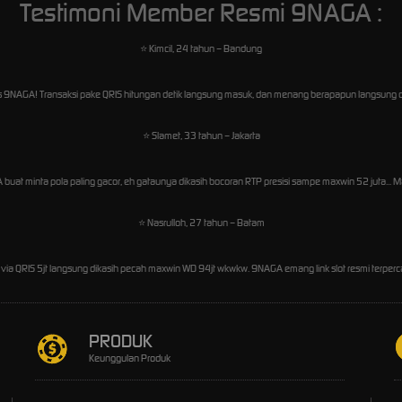
Testimoni Member Resmi 9NAGA :
⭐️ Kimcil, 24 tahun – Bandung
kelas 9NAGA! Transaksi pake QRIS hitungan detik langsung masuk, dan menang berapapun langsung 
⭐️ Slamet, 33 tahun – Jakarta
uat minta pola paling gacor, eh gataunya dikasih bocoran RTP presisi sampe maxwin 52 juta... M
⭐️ Nasrulloh, 27 tahun – Batam
ia QRIS 5jt langsung dikasih pecah maxwin WD 94jt wkwkw. 9NAGA emang link slot resmi terpercaya 
PRODUK
Keunggulan Produk