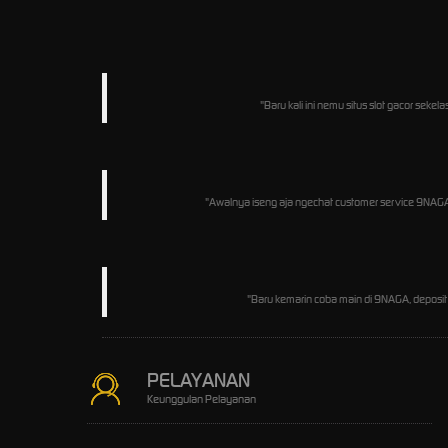
"Baru kali ini nemu situs slot gacor se
"Awalnya iseng aja ngechat customer service 9NAGA b
"Baru kemarin coba main di 9NAGA, deposit v
PELAYANAN
Keunggulan Pelayanan