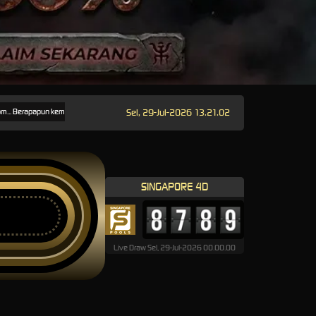
Berapapun kemenangan Anda, PASTI KAMI BAYAR!!
Sel, 29-Jul-2026 13.21.02
Pemeliharaan Terjadwal: Pragmatic Play pad
SINGAPORE 4D
Live Draw Sel, 29-Jul-2026 00.00.00