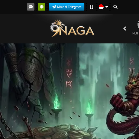
Main di Telegram
HOT