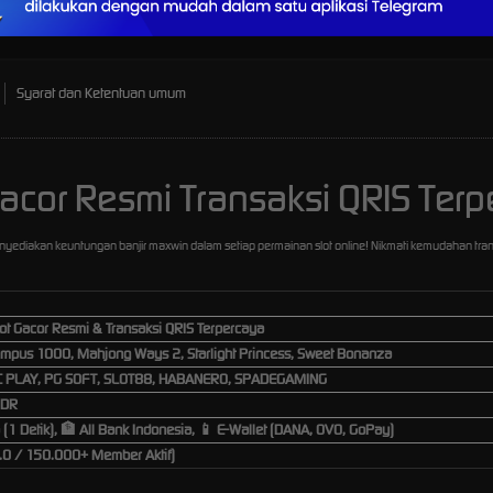
Syarat dan Ketentuan umum
Gacor Resmi Transaksi QRIS Ter
yediakan keuntungan banjir maxwin dalam setiap permainan slot online! Nikmati kemudahan transa
Slot Gacor Resmi & Transaksi QRIS Terpercaya
ympus 1000, Mahjong Ways 2, Starlight Princess, Sweet Bonanza
 PLAY, PG SOFT, SLOT88, HABANERO, SPADEGAMING
IDR
 (1 Detik), 🏦 All Bank Indonesia, 📱 E-Wallet (DANA, OVO, GoPay)
 / 150.000+ Member Aktif)