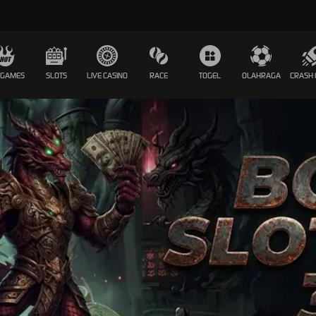
 GAMES
SLOTS
LIVE CASINO
RACE
TOGEL
OLAHRAGA
CRASH