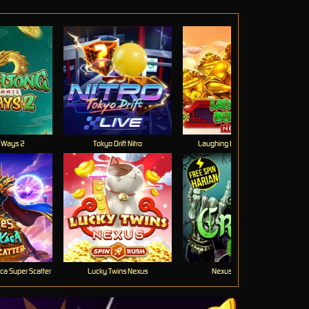
 Ways 2
Tokyo Drift Nitro
Laughing Buddha Nexus
ca Super Scatter
Lucky Twins Nexus
Nexus The Crypt