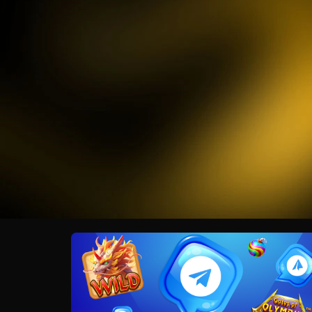
bucintr****a
IDR
1,600,000.00
Gates of Olympus 1000
gunaep****4
IDR
1,542,600.00
Gates of Olympus 1000
mahy****3
IDR
1,378,200.00
Gates of Olympus™
superad****8
IDR
1,281,500.00
Gates of Olympus Super
Scatter
ab****6
IDR
1,230,400.00
Gates of Olympus 1000