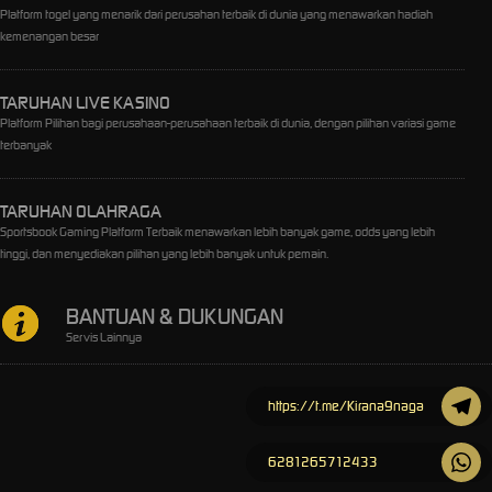
Platform togel yang menarik dari perusahan terbaik di dunia yang menawarkan hadiah
kemenangan besar
TARUHAN LIVE KASINO
Platform Pilihan bagi perusahaan-perusahaan terbaik di dunia, dengan pilihan variasi game
terbanyak
TARUHAN OLAHRAGA
Sportsbook Gaming Platform Terbaik menawarkan lebih banyak game, odds yang lebih
tinggi, dan menyediakan pilihan yang lebih banyak untuk pemain.
BANTUAN & DUKUNGAN
Servis Lainnya
https://t.me/Kirana9naga
6281265712433