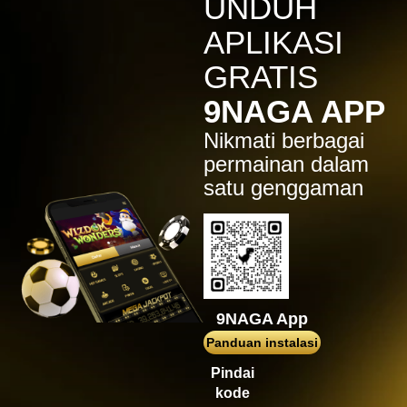
UNDUH
memecan****9
APLIKASI
IDR
1,706,000.00
Gates of Olympus Super
GRATIS
Scatter
9NAGA APP
bucintr****a
IDR
1,600,000.00
Nikmati berbagai
Gates of Olympus 1000
permainan dalam
gunaep****4
satu genggaman
IDR
1,542,600.00
Gates of Olympus 1000
mahy****3
IDR
1,378,200.00
Gates of Olympus™
superad****8
9NAGA App
IDR
1,281,500.00
Gates of Olympus Super
Panduan instalasi
Scatter
Pindai
ab****6
kode
IDR
1,230,400.00