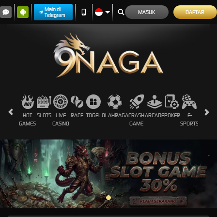
Main di
MASUK
DAFTAR
Telegram
HOT
SLOTS
LIVE
RACE
TOGEL
OLAHRAGA
CRASH
ARCADE
POKER
E-
PROMO
GAMES
CASINO
GAME
SPORTS