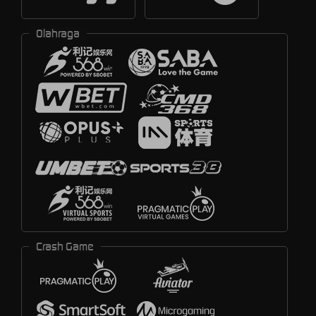
Olahraga
Crash Game