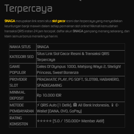
Terpercaya
9NAGA
merupakan link resmi situs
slot gacor
resmi dan terpercaya yang menyediakan
keuntungan banjir maxwin dalam setiap permainan slot online! Nikmati kemudahan
transaksi QRIS instan 24 jam tercepat, daftar akun
9NAGA
gampang menang sekarang, dan
klaim semua bonus menariknya hari ini.
NAMA SITUS
9NAGA
Situs Link Slot Gacor Resmi & Transaksi QRIS
KATEGORI SEO
Terpercaya
GAME
Gates Of Olympus 1000, Mahjong Ways 2, Starlight
POPULER
Princess, Sweet Bonanza
PROVIDER
PRAGMATIC PLAY, PG SOFT, SLOT88, HABANERO,
SLOT
SPADEGAMING
MINIMAL
Rp 10.000 IDR
DEPOSIT
METODE
⚡ QRIS Auto (1 Detik), 🏦 All Bank Indonesia, 📱 E-
PEMBAYARAN
Wallet (DANA, OVO, GoPay)
RATING
⭐⭐⭐⭐⭐ (5.0 / 150.000+ Member Aktif)
KONSISTEN