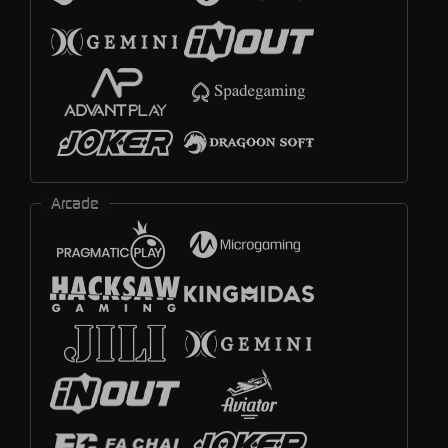
Arcade