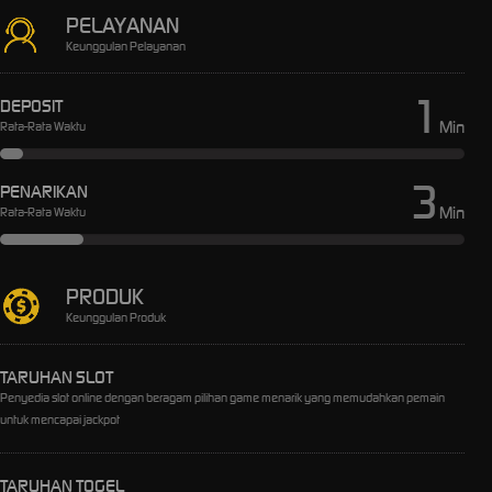
PELAYANAN
Keunggulan Pelayanan
1
DEPOSIT
Min
Rata-Rata Waktu
3
PENARIKAN
Min
Rata-Rata Waktu
PRODUK
Keunggulan Produk
TARUHAN SLOT
Penyedia slot online dengan beragam pilihan game menarik yang memudahkan pemain
untuk mencapai jackpot
TARUHAN TOGEL