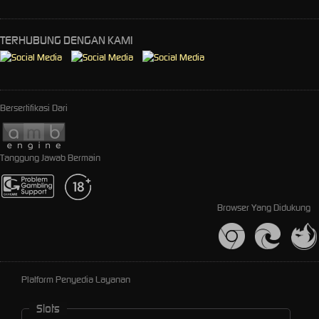
TERHUBUNG DENGAN KAMI
Bersertifikasi Dari
Tanggung Jawab Bermain
Browser Yang Didukung
Platform Penyedia Layanan
Slots