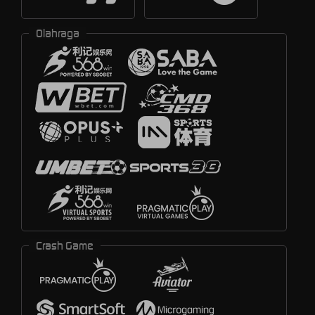
Olahraga
Crash Game