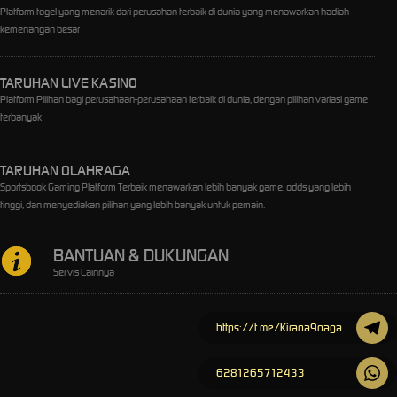
Platform togel yang menarik dari perusahan terbaik di dunia yang menawarkan hadiah
kemenangan besar
TARUHAN LIVE KASINO
Platform Pilihan bagi perusahaan-perusahaan terbaik di dunia, dengan pilihan variasi game
terbanyak
TARUHAN OLAHRAGA
Sportsbook Gaming Platform Terbaik menawarkan lebih banyak game, odds yang lebih
tinggi, dan menyediakan pilihan yang lebih banyak untuk pemain.
BANTUAN & DUKUNGAN
Servis Lainnya
https://t.me/Kirana9naga
6281265712433