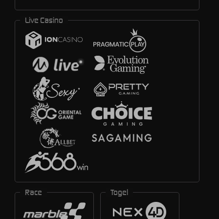
Live Casino
Race
Togel