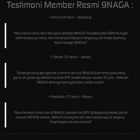
Testimoni Member Resmi 9NAGA :
⭐️ Kimcil, 24 tahun – Bandung
"Baru kali ini nemu situs slot gacor sekelas 9NAGA! Transaksi pake QRIS hitungan
detik langsung masuk, dan menang berapapun langsung cair tanpa dipotong.
Keren banget 9NAGA!"
⭐️ Slamet, 33 tahun – Jakarta
"Awalnya iseng aja ngechat customer service 9NAGA buat minta pola paling
gacor, eh gataunya dikasih bocoran RTP presisi sampe maxwin 52 juta... Makasih
9NAGA akhirnya bisa ngelunasin cicilan motor!"
⭐️ Nasrulloh, 27 tahun – Batam
"Baru kemarin coba main di 9NAGA, deposit via QRIS 5jt langsung dikasih pecah
maxwin WD 94jt wkwkw. 9NAGA emang link slot resmi terpercaya & tergacor..
Pasti bakal main terus di sini!"